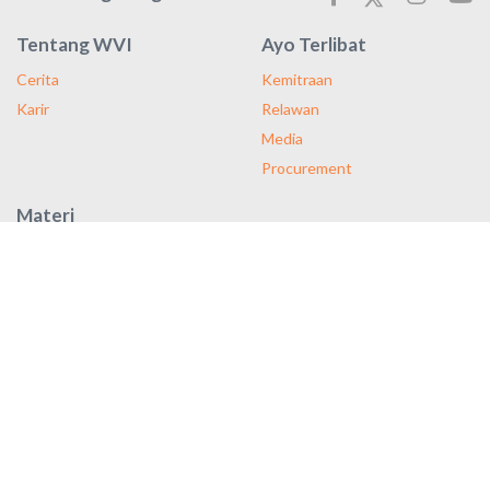
Tentang WVI
Ayo Terlibat
Cerita
Kemitraan
Karir
Relawan
Media
Procurement
Materi
Majalah
Laporan Tahunan
Publikasi
Dengan pendekatan kami yang berfokus pada pengembangan
masyarakat, untuk setiap anak yang Anda bantu, empat anak lain
juga mendapatkan manfaat.