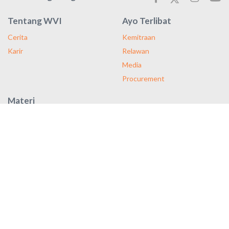
Tentang WVI
Ayo Terlibat
Cerita
Kemitraan
Karir
Relawan
Media
Procurement
Materi
Majalah
Laporan Tahunan
Publikasi
Dengan pendekatan kami yang berfokus pada pengembangan
masyarakat, untuk setiap anak yang Anda bantu, empat anak lain
juga mendapatkan manfaat.