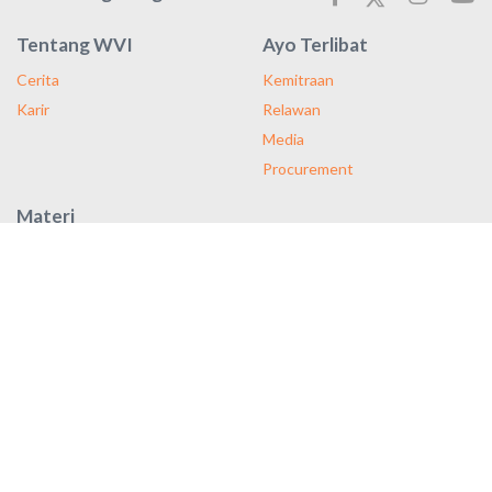
Tentang WVI
Ayo Terlibat
Cerita
Kemitraan
Karir
Relawan
Media
Procurement
Materi
Majalah
Laporan Tahunan
Publikasi
Dengan pendekatan kami yang berfokus pada pengembangan
masyarakat, untuk setiap anak yang Anda bantu, empat anak lain
juga mendapatkan manfaat.