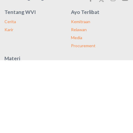
Tentang WVI
Ayo Terlibat
Cerita
Kemitraan
Karir
Relawan
Media
Procurement
Materi
Majalah
Laporan Tahunan
Publikasi
Dengan pendekatan kami yang berfokus pada pengembangan
masyarakat, untuk setiap anak yang Anda bantu, empat anak lain
juga mendapatkan manfaat.