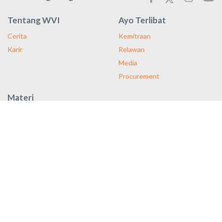
Tentang WVI
Ayo Terlibat
Cerita
Kemitraan
Karir
Relawan
Media
Procurement
Materi
Majalah
Laporan Tahunan
Publikasi
Dengan pendekatan kami yang berfokus pada pengembangan
masyarakat, untuk setiap anak yang Anda bantu, empat anak lain
juga mendapatkan manfaat.